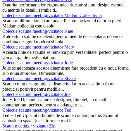
Datorita performantelor ergonomice ridicate si unui design esential
cu atentie la detalii, familia d..
Colectie scaune meeting/vizitator Madam Collecttivita
Scaun multifunctional care poate fi stivuit orizontal datorita plierii.
Madam collectità este o solu..
Colectie scaune meeting/vizitator Kate
Kate este o solutie excelenta pentru mediile de asteptare, deoarece
combina designul modern si linia..
Colectie scaune meeting/vizitator Mary
Aceasta linie de scaune se remarca prin versatilitate, perfect pentru o
gama larga de medii, atat pu..
Colectie scaune meeting/vizitator Jolie
Jolie se adapteaza acestor dinamisme fara precedent cu o noua forma
si o noua abordare. Dimensiunile..
Colectie scaune meeting/vizitator Shake
Scaun cu un design unic si distractiv dar in acelasi timp foarte
practic si potrivit pentru mediile ..
Colectie scaune meeting/vizitator Joe
Joe + Joe Up sunt scaune de designer, din otel, cu un stil
contemporan, perfecte pentru a adauga o n..
Colectie scaune meeting/vizitator Ted
Ted + Ted Up sunt o familie de scaune contemporane. Scaunul
captusit cu spatar jos si formele moi fa..
Scaun meeting / vizitator Zip