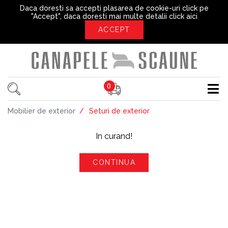
Daca doresti sa accepti plasarea de cookie-uri click pe
"Accept", daca doresti mai multe detalii
click aici
ACCEPT
0
Mobilier de exterior
Seturi de exterior
In curand!
CONTINUA